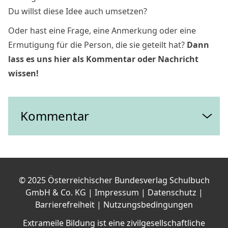
Du willst diese Idee auch umsetzen?
Oder hast eine Frage, eine Anmerkung oder eine
Ermutigung für die Person, die sie geteilt hat?
Dann
lass es uns hier als Kommentar oder Nachricht
wissen!
Kommentar
Es wurden noch keine Kommentare abgegeben.
Schreibe einen Kommentar
© 2025 Österreichischer Bundesverlag Schulbuch
Deine E-Mail-Adresse wird nicht veröffentlicht.
GmbH & Co. KG
| Impressum
| Datenschutz
|
Erforderliche Felder sind mit
*
markiert
Barrierefreiheit
| Nutzungsbedingungen
Dein Kommentar
*
Extrameile Bildung ist eine zivilgesellschaftliche