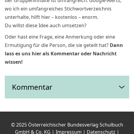
der Gruppeninhalte ist umfangreich. Google-Alerts,
wo ich ein umfangreiches Stichwortverzeichnis
unterhalte, hilft hier – kostenlos – enorm.
Du willst diese Idee auch umsetzen?
Oder hast eine Frage, eine Anmerkung oder eine
Ermutigung für die Person, die sie geteilt hat?
Dann
lass es uns hier als Kommentar oder Nachricht
wissen!
Kommentar
Es wurden noch keine Kommentare abgegeben.
Schreibe einen Kommentar
© 2025 Österreichischer Bundesverlag Schulbuch
Deine E-Mail-Adresse wird nicht veröffentlicht.
GmbH & Co. KG
| Impressum
| Datenschutz
|